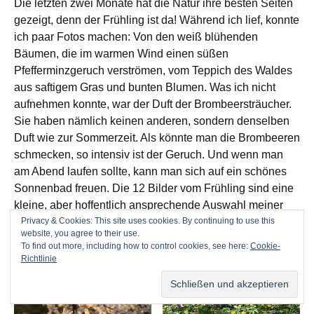
Die letzten zwei Monate hat die Natur ihre besten Seiten
gezeigt, denn der Frühling ist da! Während ich lief, konnte
ich paar Fotos machen: Von den weiß blühenden
Bäumen, die im warmen Wind einen süßen
Pfefferminzgeruch verströmen, vom Teppich des Waldes
aus saftigem Gras und bunten Blumen. Was ich nicht
aufnehmen konnte, war der Duft der Brombeersträucher.
Sie haben nämlich keinen anderen, sondern denselben
Duft wie zur Sommerzeit. Als könnte man die Brombeeren
schmecken, so intensiv ist der Geruch. Und wenn man
am Abend laufen sollte, kann man sich auf ein schönes
Sonnenbad freuen. Die 12 Bilder vom Frühling sind eine
kleine, aber hoffentlich ansprechende Auswahl meiner
Privacy & Cookies: This site uses cookies. By continuing to use this
Bilder.
website, you agree to their use.
To find out more, including how to control cookies, see here:
Cookie-
Richtlinie