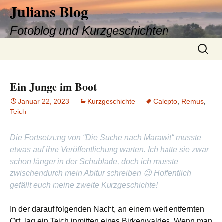
Julians Blog
Fotoblog und Kurzgeschichten
Zum
Suchen
Inhalt
nach:
springen
Ein Junge im Boot
Januar 22, 2023
Kurzgeschichte
Calepto
,
Remus
,
Teich
Die Fortsetzung von “Die Suche nach Marawit“ musste
etwas auf ihre Veröffentlichung warten. Ich hatte sie zwar
schon länger in der Schublade, doch ich musste
zwischendurch mein Abitur schreiben 😉 Hoffentlich
gefällt euch meine zweite Kurzgeschichte!
In der darauf folgenden Nacht, an einem weit entfernten
Ort, lag ein Teich inmitten eines Birkenwaldes. Wenn man