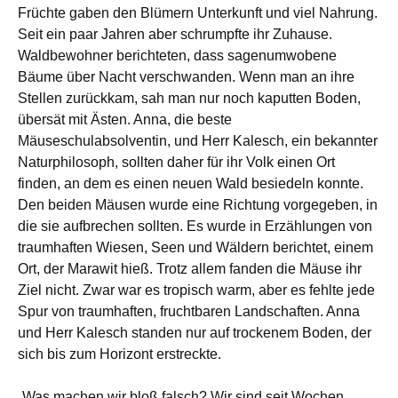
Früchte gaben den Blümern Unterkunft und viel Nahrung.
Seit ein paar Jahren aber schrumpfte ihr Zuhause.
Waldbewohner berichteten, dass sagenumwobene
Bäume über Nacht verschwanden. Wenn man an ihre
Stellen zurückkam, sah man nur noch kaputten Boden,
übersät mit Ästen. Anna, die beste
Mäuseschulabsolventin, und Herr Kalesch, ein bekannter
Naturphilosoph, sollten daher für ihr Volk einen Ort
finden, an dem es einen neuen Wald besiedeln konnte.
Den beiden Mäusen wurde eine Richtung vorgegeben, in
die sie aufbrechen sollten. Es wurde in Erzählungen von
traumhaften Wiesen, Seen und Wäldern berichtet, einem
Ort, der Marawit hieß. Trotz allem fanden die Mäuse ihr
Ziel nicht. Zwar war es tropisch warm, aber es fehlte jede
Spur von traumhaften, fruchtbaren Landschaften. Anna
und Herr Kalesch standen nur auf trockenem Boden, der
sich bis zum Horizont erstreckte.
„Was machen wir bloß falsch? Wir sind seit Wochen