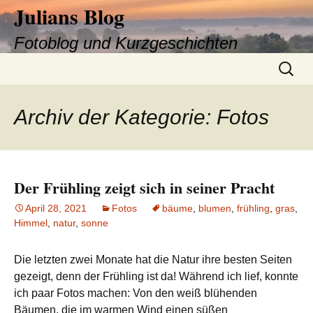
Julians Blog
Fotoblog und Kurzgeschichten
Zum
Suchen
Inhalt
nach:
springen
Archiv der Kategorie: Fotos
Der Frühling zeigt sich in seiner Pracht
April 28, 2021
Fotos
bäume
,
blumen
,
frühling
,
gras
,
Himmel
,
natur
,
sonne
Die letzten zwei Monate hat die Natur ihre besten Seiten
gezeigt, denn der Frühling ist da! Während ich lief, konnte
ich paar Fotos machen: Von den weiß blühenden
Bäumen, die im warmen Wind einen süßen