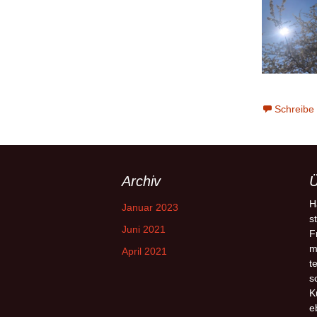
Schreibe
Archiv
Ü
H
Januar 2023
s
Juni 2021
F
m
April 2021
t
s
K
e