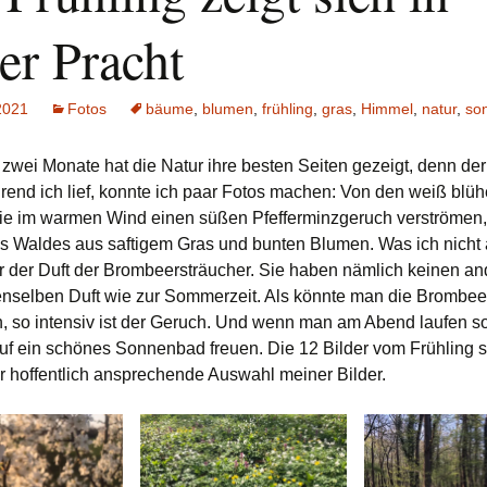
er Pracht
 2021
Fotos
bäume
,
blumen
,
frühling
,
gras
,
Himmel
,
natur
,
so
 zwei Monate hat die Natur ihre besten Seiten gezeigt, denn der
hrend ich lief, konnte ich paar Fotos machen: Von den weiß blü
e im warmen Wind einen süßen Pfefferminzgeruch verströmen
s Waldes aus saftigem Gras und bunten Blumen. Was ich nich
r der Duft der Brombeersträucher. Sie haben nämlich keinen an
nselben Duft wie zur Sommerzeit. Als könnte man die Brombe
 so intensiv ist der Geruch. Und wenn man am Abend laufen so
uf ein schönes Sonnenbad freuen. Die 12 Bilder vom Frühling s
er hoffentlich ansprechende Auswahl meiner Bilder.