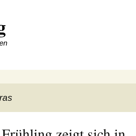
g
ten
ras
Frühling zeigt sich in