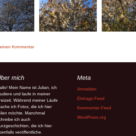
 einen Kommentar
ber mich
Meta
allo! Mein Name ist Julian, ich
Anmelden
tudiere und laufe in meiner
Eintrags-Feed
reizeit. Während meiner Läufe
ache ich Fotos, die ich hier
Kommentar-Feed
eilen möchte. Manchmal
WordPress.org
chreibe ich auch
urzgeschichten, die ich hier
benfalls veröffentliche.