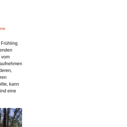
nne
 Frühling
henden
, vom
t aufnehmen
deren,
eren
llte, kann
ind eine